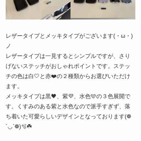
レザータイプとメッキタイプがございます(・ω・)
ノ
レザータイプは一見するとシンプルですが、さり
げないステッチがおしゃれポイントです。ステッ
チの色は白🤍と赤❤️の２種類からお選びいただけ
ます。
メッキタイプは黒🖤、紫💜、水色🩵の３色展開で
す。くすみのある紫と水色なので派手すぎず、落
ち着いた可愛らしいデザインとなっております(❁
´◡`❁)🫧☘️