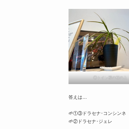
①トイレ横の棚の上
答えは…
🌱①③ドラセナ･コンシンネ
🌱②ドラセナ･ジェレ