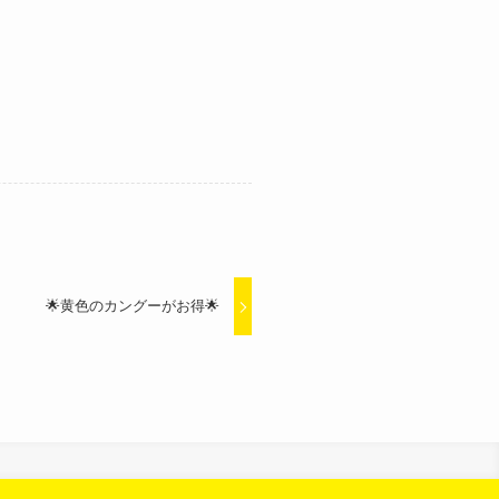
🌟黄色のカングーがお得🌟