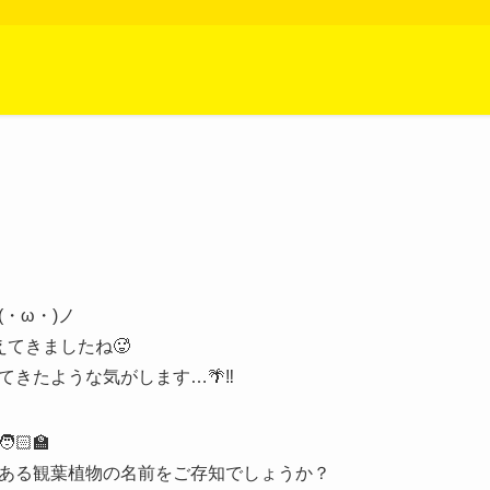
・ω・)ノ
てきましたね🥵
きたような気がします…🌴‼️
‍🏫
ある観葉植物の名前をご存知でしょうか？